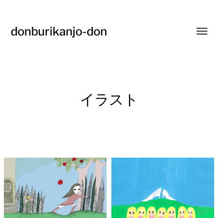
donburikanjo-don
Toggl
menu
イラスト